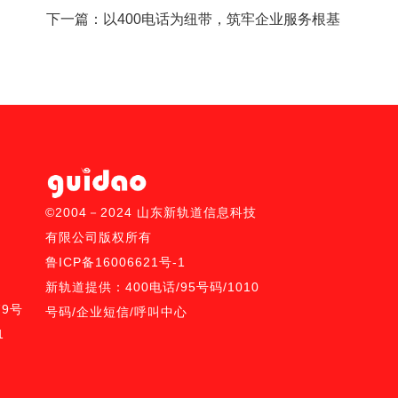
下一篇：
以400电话为纽带，筑牢企业服务根基
©2004－2024 山东新轨道信息科技
有限公司版权所有
鲁ICP备16006621号-1
新轨道提供：
400电话
/
95号码/
1010
9号
号码
/
企业短信
/
呼叫中心
1